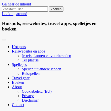
Ga naar de inhoud
Zoeken
naar:
Looking around
Hotspots, reiswebsites, travel apps, spelletjes en
boeken
Hotspots
Reiswebsites en apps
Je reis plannen en voorbereiden
Ter plaatse
Spelletjes
Spellen uit andere landen
Reisspellen
Travel gear
Boeken
About
Cookiebeleid (EU)
Privacy
Disclaimer
Contact