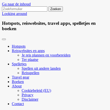
Ga naar de inhoud
Zoeken
naar:
Looking around
Hotspots, reiswebsites, travel apps, spelletjes en
boeken
Hotspots
Reiswebsites en apps
Je reis plannen en voorbereiden
Ter plaatse
Spelletjes
Spellen uit andere landen
Reisspellen
Travel gear
Boeken
About
Cookiebeleid (EU)
Privacy
Disclaimer
Contact