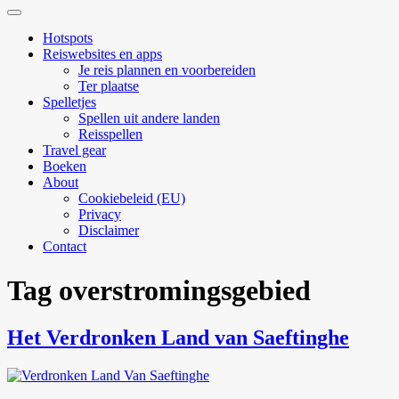
Zoekveld
uitvouwen
Hotspots
Reiswebsites en apps
Je reis plannen en voorbereiden
Ter plaatse
Spelletjes
Spellen uit andere landen
Reisspellen
Travel gear
Boeken
About
Cookiebeleid (EU)
Privacy
Disclaimer
Contact
Tag
overstromingsgebied
Het Verdronken Land van Saeftinghe