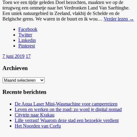
Toen we een tijdje geleden Doel bezochten, maakten we op de
terugweg een ommetje naar het Verdronken Land Van Saeftinghe.
Een uniek natuurgebied in Zeeland, vlakbij de Schelde en de
Belgische grens. We waren in de buurt en ik wou…
Verder lezen →
Facebook
Twitter
Linkedin
Pinterest
7 juni 2019
17
Archieven
Archieven
Recente berichten
De Aqua Laser Mini-Wasmachine voor camperreizen
Leven en werken on the road: zo word je digital nomad
Citytrip naar Krakau
Lille verrast! Waarom deze stad een bezoekje verdient
Het Noorden van Corfu