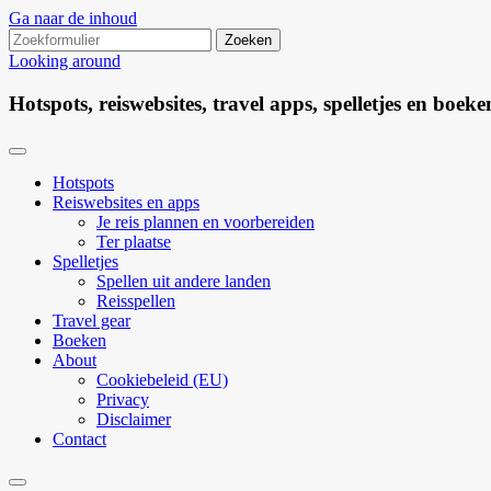
Ga naar de inhoud
Zoeken
naar:
Looking around
Hotspots, reiswebsites, travel apps, spelletjes en boeke
Hotspots
Reiswebsites en apps
Je reis plannen en voorbereiden
Ter plaatse
Spelletjes
Spellen uit andere landen
Reisspellen
Travel gear
Boeken
About
Cookiebeleid (EU)
Privacy
Disclaimer
Contact
Zoekveld