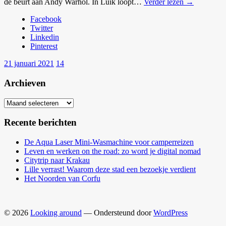
de beurt aan Andy Warhol. In Luik loopt…
Verder lezen →
Facebook
Twitter
Linkedin
Pinterest
21 januari 2021
14
Archieven
Archieven
Recente berichten
De Aqua Laser Mini-Wasmachine voor camperreizen
Leven en werken on the road: zo word je digital nomad
Citytrip naar Krakau
Lille verrast! Waarom deze stad een bezoekje verdient
Het Noorden van Corfu
© 2026
Looking around
— Ondersteund door
WordPress