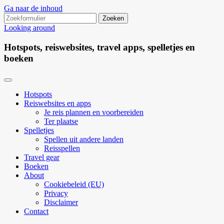
Ga naar de inhoud
Zoeken
naar:
Looking around
Hotspots, reiswebsites, travel apps, spelletjes en
boeken
Hotspots
Reiswebsites en apps
Je reis plannen en voorbereiden
Ter plaatse
Spelletjes
Spellen uit andere landen
Reisspellen
Travel gear
Boeken
About
Cookiebeleid (EU)
Privacy
Disclaimer
Contact