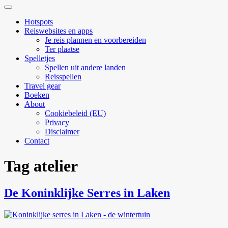
Zoekveld
uitvouwen
Hotspots
Reiswebsites en apps
Je reis plannen en voorbereiden
Ter plaatse
Spelletjes
Spellen uit andere landen
Reisspellen
Travel gear
Boeken
About
Cookiebeleid (EU)
Privacy
Disclaimer
Contact
Tag
atelier
De Koninklijke Serres in Laken